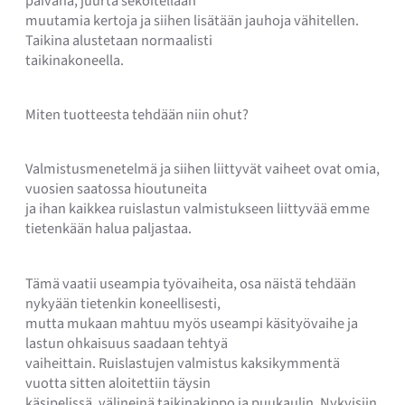
päivänä, juurta sekoitellaan
muutamia kertoja ja siihen lisätään jauhoja vähitellen.
Taikina alustetaan normaalisti
taikinakoneella.
Miten tuotteesta tehdään niin ohut?
Valmistusmenetelmä ja siihen liittyvät vaiheet ovat omia,
vuosien saatossa hioutuneita
ja ihan kaikkea ruislastun valmistukseen liittyvää emme
tietenkään halua paljastaa.
Tämä vaatii useampia työvaiheita, osa näistä tehdään
nykyään tietenkin koneellisesti,
mutta mukaan mahtuu myös useampi käsityövaihe ja
lastun ohkaisuus saadaan tehtyä
vaiheittain. Ruislastujen valmistus kaksikymmentä
vuotta sitten aloitettiin täysin
käsipelissä, välineinä taikinakippo ja puukaulin. Nykyisiin