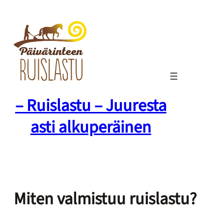
Siirry
sisältöön
– Ruislastu – Juuresta
asti alkuperäinen
Miten valmistuu ruislastu?