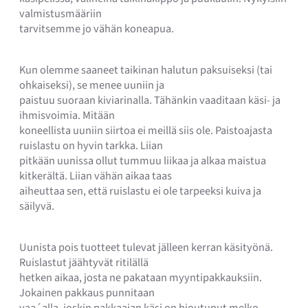
valmistusmääriin
tarvitsemme jo vähän koneapua.
Kun olemme saaneet taikinan halutun paksuiseksi (tai
ohkaiseksi), se menee uuniin ja
paistuu suoraan kiviarinalla. Tähänkin vaaditaan käsi- ja
ihmisvoimia. Mitään
koneellista uuniin siirtoa ei meillä siis ole. Paistoajasta
ruislastu on hyvin tarkka. Liian
pitkään uunissa ollut tummuu liikaa ja alkaa maistua
kitkerältä. Liian vähän aikaa taas
aiheuttaa sen, että ruislastu ei ole tarpeeksi kuiva ja
säilyvä.
Uunista pois tuotteet tulevat jälleen kerran käsityönä.
Ruislastut jäähtyvät ritilällä
hetken aikaa, josta ne pakataan myyntipakkauksiin.
Jokainen pakkaus punnitaan