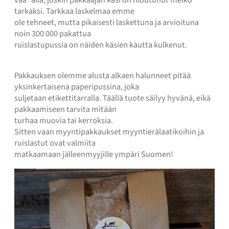
vaa´alla, joskin pakkaajan käsi on hioutunut melko
tarkaksi. Tarkkaa laskelmaa emme
ole tehneet, mutta pikaisesti laskettuna ja arvioituna
noin 300 000 pakattua
ruislastupussia on näiden käsien kautta kulkenut.
Pakkauksen olemme alusta alkaen halunneet pitää
yksinkertaisena paperipussina, joka
suljetaan etikettitarralla. Täällä tuote säilyy hyvänä, eikä
pakkaamiseen tarvita mitään
turhaa muovia tai kerroksia.
Sitten vaan myyntipakkaukset myyntierälaatikoihin ja
ruislastut ovat valmiita
matkaamaan jälleenmyyjille ympäri Suomen!