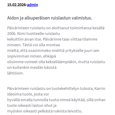
15.02.2026
•
admin
Aidon ja alkuperäisen ruislastun valmistus.
Päivärinteen ruislastu on aloittanut toimintansa kesällä
2006. Nimi tuotteelle ruislastu
keksittiin aivan itse. Päivärinne taas viittaa tilamme
nimeen. Tästä voi olla montaa
mieltä, että osasimmeko miettiä yritykselle juuri sen
sopivimman nimen, ehkäpä
olisimme voineet olla kekseliäämpiäkin, mutta ruislastu
on kuitenkin meidän käsistä
lähtöisin.
Päivärinteen ruislastu on tuotekehittelyn tulosta, Karrin
ideoima tuote, josta voi
hyvällä omalla tunnolla tuota nimeä käyttää, sillä onhan
tuote oikeasti lastun ohut ja
myöskin oikeasti pelkästä rukiista leivottu.