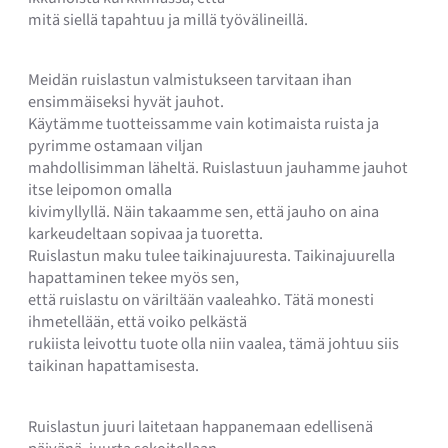
mitä siellä tapahtuu ja millä työvälineillä.
Meidän ruislastun valmistukseen tarvitaan ihan
ensimmäiseksi hyvät jauhot.
Käytämme tuotteissamme vain kotimaista ruista ja
pyrimme ostamaan viljan
mahdollisimman läheltä. Ruislastuun jauhamme jauhot
itse leipomon omalla
kivimyllyllä. Näin takaamme sen, että jauho on aina
karkeudeltaan sopivaa ja tuoretta.
Ruislastun maku tulee taikinajuuresta. Taikinajuurella
hapattaminen tekee myös sen,
että ruislastu on väriltään vaaleahko. Tätä monesti
ihmetellään, että voiko pelkästä
rukiista leivottu tuote olla niin vaalea, tämä johtuu siis
taikinan hapattamisesta.
Ruislastun juuri laitetaan happanemaan edellisenä