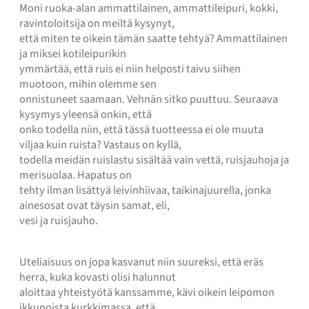
Moni ruoka-alan ammattilainen, ammattileipuri, kokki,
ravintoloitsija on meiltä kysynyt,
että miten te oikein tämän saatte tehtyä? Ammattilainen
ja miksei kotileipurikin
ymmärtää, että ruis ei niin helposti taivu siihen
muotoon, mihin olemme sen
onnistuneet saamaan. Vehnän sitko puuttuu. Seuraava
kysymys yleensä onkin, että
onko todella niin, että tässä tuotteessa ei ole muuta
viljaa kuin ruista? Vastaus on kyllä,
todella meidän ruislastu sisältää vain vettä, ruisjauhoja ja
merisuolaa. Hapatus on
tehty ilman lisättyä leivinhiivaa, taikinajuurella, jonka
ainesosat ovat täysin samat, eli,
vesi ja ruisjauho.
Uteliaisuus on jopa kasvanut niin suureksi, että eräs
herra, kuka kovasti olisi halunnut
aloittaa yhteistyötä kanssamme, kävi oikein leipomon
ikkunoista kurkkimassa, että