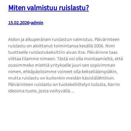
Miten valmistuu ruislastu?
15.02.2026
•
admin
Aidon ja alkuperäisen ruislastun valmistus. Päivärinteen
ruislastu on aloittanut toimintansa kesällä 2006. Nimi
tuotteelle ruislastukeksittiin aivan itse. Päivärinne taas
viittaa tilamme nimeen. Tästä voi olla montaamieltä, että
osasimmeko miettiä yritykselle juuri sen sopivimman
nimen, ehkäpäolisimme voineet olla kekseliäämpiäkin,
mutta ruislastu on kuitenkin meidän käsistälähtöisin.
Päivärinteen ruislastu on tuotekehittelyn tulosta, Karrin
ideoima tuote, josta voihyvällä…