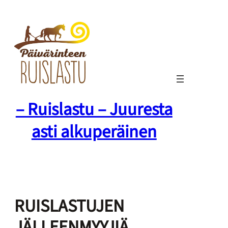
Siirry
sisältöön
– Ruislastu – Juuresta
asti alkuperäinen
RUISLASTUJEN
JÄLLEENMYYJIÄ