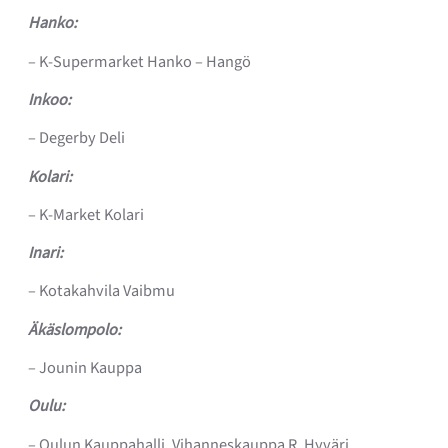
Hanko:
– K-Supermarket Hanko – Hangö
Inkoo:
– Degerby Deli
Kolari:
– K-Market Kolari
Inari:
– Kotakahvila Vaibmu
Äkäslompolo:
– Jounin Kauppa
Oulu:
– Oulun Kauppahalli, Vihanneskauppa R. Hyväri