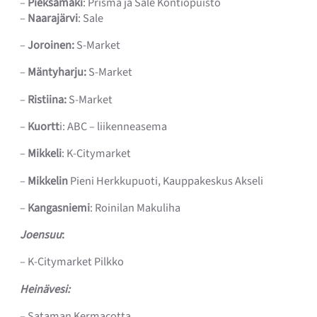
–
Pieksämäki
: Prisma ja Sale Kontiopuisto
–
Naarajärvi
: Sale
–
Joroinen:
S-Market
–
Mäntyharju:
S-Market
–
Ristiina:
S-Market
–
Kuortt
i: ABC – liikenneasema
–
Mikkeli
: K-Citymarket
–
Mikkelin
Pieni Herkkupuoti, Kauppakeskus Akseli
–
Kangasniemi
: Roinilan Makuliha
Joensuu
:
– K-Citymarket Pilkko
Heinävesi:
– Sataman Kermacotta