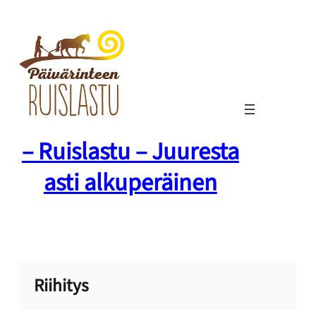
Siirry
sisältöön
– Ruislastu – Juuresta
asti alkuperäinen
Riihitys